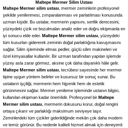
Maltepe Mermer Silim Ustası
Maltepe Mermer silim ustası
, mermer zeminlerin profesyonel
şekilde yenilenmesi, zımparalanması ve parlatılması konusunda
uzman kişidir. Bu ustalar, mermerin yapısını, sertlik derecesini,
yüzeydeki çizik ve bozulmaları analiz eder ve doğru ekipmanla en
iyi sonucu elde eder.
Maltepe Mermer silim ustası
, yüzeydeki
tüm kusurları gidererek zeminin doğal parlaklığına kavuşmasını
sağlar. Silim işleminde elmas pedler, güçlü silim makineleri ve
özel kimyasallar kullanılır. Bir uzman tarafından yapılan işlemde
yüzey asla zarar görmez, aksine çok daha dayanıklı hâle gelir.
Maltepe Mermer silim ustası
, tecrübesi sayesinde her mermer
tipine uygun yöntem belirler ve kusursuz bir sonuç sunar. Bu
ustaların işçiliği, mermerin hem hijyenik hem de estetik
görünmesini sağlar. Mermer yenileme işleminde ustanın bilgisi,
kullanılan ekipman kadar önemlidir. Profesyonel bir
Maltepe
Mermer silim ustası
, mermerin dokusunu korur, doğal rengini
ortaya çıkarır ve parlaklığı maksimum seviyeye taşır.
Zeminlerdeki tüm çizikler giderildiğinde mekân çok daha modern
ve temiz görünür. Bu nedenle kaliteli hizmet almak için deneyimli