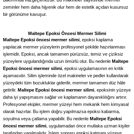
zeminler hem daha hijyenik olur hem de estetik açıdan kusursuz
bir görünüme kavuşur.
Maltepe Epoksi Öncesi Mermer Silimi
Maltepe Epoksi öncesi mermer silimi
, epoksi kaplama
yapılacak mermer yüzeylerin profesyonel şekilde hazırlanması
işlemidir. Epoksi, ancak tamamen pürüzsüz, temiz ve çiziksiz
yüzeylere uygulandığında uzun ömürlü olur. Bu nedenle
Maltepe
Epoksi öncesi mermer silimi
, epoksi uygulamasının en kritik
aşamasıdır. Silim işleminde özel makineler ve pedler kullanılarak
yüzeydeki tüm bozukluklar giderilir, mermer tamamen düz hâle
getirilir.
Maltepe Epoksi öncesi mermer silimi
, epoksinin yüzeye
daha iyi yapışmasını sağlar ve kaplamanın dayanıklılığını artırır.
Profesyonel ekipler, mermer yüzeyi hem mekanik hem kimyasal
olarak hazırlar. Bu işlem doğru yapılmazsa epoksi kabarma,
soyulma veya çatlama yapabilir. Bu nedenle
Maltepe Epoksi
öncesi mermer silimi
, uygulamadan önce mutlaka uzman kişiler
tarafından yapılmalıdır. İşlem sonrası epoksi katmanı yüzeye