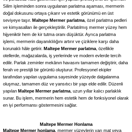
Silim işleminden sonra uygulanan parlatma aşaması, mermerin
doğal dokusunu ortaya çıkarır ve estetik görünümü en üst
seviyeye taşır.
Maltepe Mermer parlatma
, özel parlatma pedleri
ve kimyasalları ile gerçekleştirilir. Parlatılmış mermer yüzey hem
hijyeniktir hem de kir tutma oranı düşüktür. Ayrıca parlatma
işlemi, mermerin dayanıklılığını artırır ve çiziklere karşı daha
korunaklı hâle getirir.
Maltepe Mermer parlatma
, özellikle
otellerde, mağazalarda, iş yerlerinde ve modern evlerde tercih
edilir. Parlak zeminler mekânın havasını tamamen değiştirir, daha
ferah ve prestijli bir görüntü oluşturur. Profesyonel ekipler
tarafından yapılan uygulama sayesinde yüzeyde dalgalanma
oluşmaz, tamamen düz ve yansıtıcı bir yapı elde edilir. Düzenli
yapılan
Maltepe Mermer parlatma
, uzun yıllar kalıcı parlaklık
sunar. Bu işlem, mermerin hem estetik hem de fonksiyonel olarak
en iyi performansı göstermesini sağlar.
Maltepe Mermer Honlama
Maltepe Mermer honlama
, mermer yüzeylerin yarı mat veya