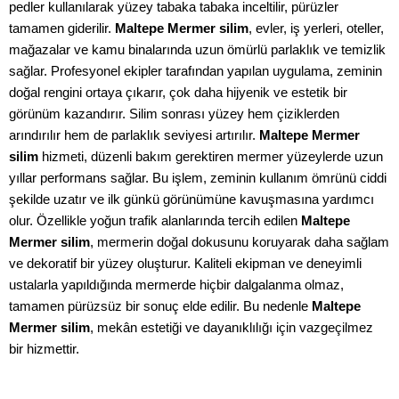
pedler kullanılarak yüzey tabaka tabaka inceltilir, pürüzler
tamamen giderilir.
Maltepe Mermer silim
, evler, iş yerleri, oteller,
mağazalar ve kamu binalarında uzun ömürlü parlaklık ve temizlik
sağlar. Profesyonel ekipler tarafından yapılan uygulama, zeminin
doğal rengini ortaya çıkarır, çok daha hijyenik ve estetik bir
görünüm kazandırır. Silim sonrası yüzey hem çiziklerden
arındırılır hem de parlaklık seviyesi artırılır.
Maltepe Mermer
silim
hizmeti, düzenli bakım gerektiren mermer yüzeylerde uzun
yıllar performans sağlar. Bu işlem, zeminin kullanım ömrünü ciddi
şekilde uzatır ve ilk günkü görünümüne kavuşmasına yardımcı
olur. Özellikle yoğun trafik alanlarında tercih edilen
Maltepe
Mermer silim
, mermerin doğal dokusunu koruyarak daha sağlam
ve dekoratif bir yüzey oluşturur. Kaliteli ekipman ve deneyimli
ustalarla yapıldığında mermerde hiçbir dalgalanma olmaz,
tamamen pürüzsüz bir sonuç elde edilir. Bu nedenle
Maltepe
Mermer silim
, mekân estetiği ve dayanıklılığı için vazgeçilmez
bir hizmettir.