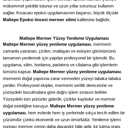
mükemmel şekilde tutunur ve uzun yıllar sorunsuz kullanım
sağlar. Kısacası epoksi uygulamasının başarısı, büyük ölçüde
Maltepe Epoksi öncesi mermer silimi
kalitesine bağlıdır.
Maltepe Mermer Yüzey Yenileme Uygulaması
Maltepe Mermer yüzey yenileme uygulaması
, mermerin
zamanla yıpranan, çizilen, matlaşan ve eskiyen görünümünü
tamamen yenilemek için yapılan profesyonel bir işlemdir. Bu
uygulama, silim, honlama, parlatma ve cilalama gibi işlemlerin
tümünü kapsar.
Maltepe Mermer yüzey yenileme uygulaması
,
mermerin doğal yapısına zarar vermeden yüzeyi tabaka tabaka
yeniler. Profesyonel ekipler, mermerin sertlik derecesine ve
yüzeydeki bozulmalara göre doğru işlem sırasını belirler.
Yüzeydeki tüm pürüzler giderilir, çizikler kaybolur ve mermer
doğal estetiğine kavuşur.
Maltepe Mermer yüzey yenileme
uygulaması
, hem evlerde hem iş yerlerinde sıkça tercih edilen bir
çözümdür çünkü ekonomik ve uzun ömürlüdür. Yenileme işlemi
sonrası mermer zemin daha dayanıklı hâle gelir, kir tutma oranı