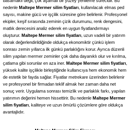
basamaklı değil, çok aşamalı bir yüzey yenileme sürecidir. Bu
nedenle
Maltepe Mermer silim fiyatları
, kullanılacak elmas ped
sayısı, makine gücü ve işçilik süresine göre belirlenir. Profesyonel
ekipler, keşif sırasında zeminin çizik durumunu, renk dengesini,
matlık derecesini analiz ederek en uygun fiyatlandırmayı
oluşturur.
Maltepe Mermer silim fiyatları
, uzun vadeli bir yatırım
olarak değerlendirildiğinde oldukça ekonomiktir çünkü işlem
sonrası zemin yıllarca ilk günkü parlaklığını korur. Ayrıca düzenli
silim yapılan mermer zeminler çok daha dayanıklı olur ve kırılma,
çatlama gibi sorunlar en aza iner.
Maltepe Mermer silim fiyatları
,
yüksek kalite işçilikle birleştiğinde kullanıcıya hem ekonomik hem
de estetik bir fayda sağlar. Fiyatlar metrekare üzerinden belirlenir
ve profesyonel bir firmadan teklif almak her zaman daha net
sonuç verir. Uygulama sonrası temizlik ve parlaklık farkı, yapılan
yatırımın değerini hemen hissettirir. Bu nedenle
Maltepe Mermer
silim fiyatları
, kaliteye ve uzun ömürlü çözümlere göre oldukça
avantajlıdır.