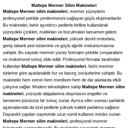
Maltepe Mermer Silim Makineleri
Maltepe Mermer silim makineleri
, mermer yüzeylerin
profesyonel şekilde yenilenmesini sağlayan güçlü ekipmanlardır.
Bu makineler, farklı aşındırıcı pedlerle birlikte kullanılarak
yüzeydeki çizikleri, matlıkları ve bozulmaları tamamen giderir.
Maltepe Mermer silim makineleri
, yüksek devirli motorlara,
geniş tabanlı ped sistemine ve güçlü ağırlık mekanizmasına
sahiptir. Bu sayede mermer yüzey homojen şekilde zımparalanır
ve mükemmel sonuç elde edilir. Profesyonel firmalar tarafından
kullanılan
Maltepe Mermer silim makineleri
, farklı mermer
türlerine göre ayarlanabilir hız ve basınç seviyelerine sahiptir. Bu
makineler hem zemin hem merdiven hem de dar alanlarda etkili
çalışma sağlar. Modern teknolojilere sahip
Maltepe Mermer silim
makineleri
, yüzeyde dalgalanma oluşmasını engeller ve
tamamen pürüzsüz bir sonuç sunar. Ayrıca silim sonrası parlaklık
aşamalarında da özel pedlerle yüksek kaliteli parlatma sağlanır.
Dayanıklı yapıları sayesinde uzun süreli kullanım imkânı sunan
Maltepe Mermer silim makineleri
, profesyonel mermer
bakımında vazgeçilmezdir. Bu makineler sayesinde mermer