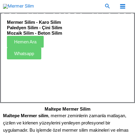
İçeriğe
Arama
atla
Mermer Silim - Karo Silim
Paledyen Silim - Çini Silim
Mozaik Silim - Beton Silim
Hemen Ara
Whatsapp
Maltepe Mermer Silim
Maltepe Mermer silim
, mermer zeminlerin zamanla matlaşan,
çizilen ve kirlenen yüzeylerini yenileyen profesyonel bir
uygulamadır. Bu işlemde özel mermer silim makineleri ve elmas