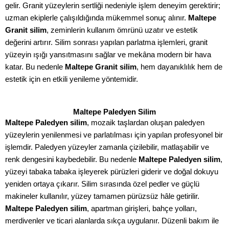
gelir. Granit yüzeylerin sertliği nedeniyle işlem deneyim gerektirir;
uzman ekiplerle çalışıldığında mükemmel sonuç alınır.
Maltepe
Granit silim
, zeminlerin kullanım ömrünü uzatır ve estetik
değerini artırır. Silim sonrası yapılan parlatma işlemleri, granit
yüzeyin ışığı yansıtmasını sağlar ve mekâna modern bir hava
katar. Bu nedenle
Maltepe Granit silim
, hem dayanıklılık hem de
estetik için en etkili yenileme yöntemidir.
Maltepe Paledyen Silim
Maltepe Paledyen silim
, mozaik taşlardan oluşan paledyen
yüzeylerin yenilenmesi ve parlatılması için yapılan profesyonel bir
işlemdir. Paledyen yüzeyler zamanla çizilebilir, matlaşabilir ve
renk dengesini kaybedebilir. Bu nedenle
Maltepe Paledyen silim
,
yüzeyi tabaka tabaka işleyerek pürüzleri giderir ve doğal dokuyu
yeniden ortaya çıkarır. Silim sırasında özel pedler ve güçlü
makineler kullanılır, yüzey tamamen pürüzsüz hâle getirilir.
Maltepe Paledyen silim
, apartman girişleri, bahçe yolları,
merdivenler ve ticari alanlarda sıkça uygulanır. Düzenli bakım ile