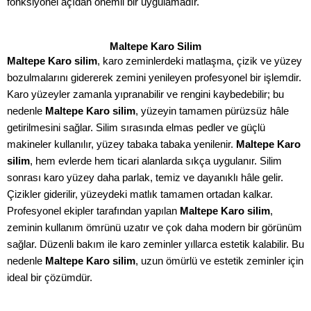
fonksiyonel açıdan önemli bir uygulamadır.
Maltepe Karo Silim
Maltepe Karo silim
, karo zeminlerdeki matlaşma, çizik ve yüzey
bozulmalarını gidererek zemini yenileyen profesyonel bir işlemdir.
Karo yüzeyler zamanla yıpranabilir ve rengini kaybedebilir; bu
nedenle
Maltepe Karo silim
, yüzeyin tamamen pürüzsüz hâle
getirilmesini sağlar. Silim sırasında elmas pedler ve güçlü
makineler kullanılır, yüzey tabaka tabaka yenilenir.
Maltepe Karo
silim
, hem evlerde hem ticari alanlarda sıkça uygulanır. Silim
sonrası karo yüzey daha parlak, temiz ve dayanıklı hâle gelir.
Çizikler giderilir, yüzeydeki matlık tamamen ortadan kalkar.
Profesyonel ekipler tarafından yapılan
Maltepe Karo silim
,
zeminin kullanım ömrünü uzatır ve çok daha modern bir görünüm
sağlar. Düzenli bakım ile karo zeminler yıllarca estetik kalabilir. Bu
nedenle
Maltepe Karo silim
, uzun ömürlü ve estetik zeminler için
ideal bir çözümdür.