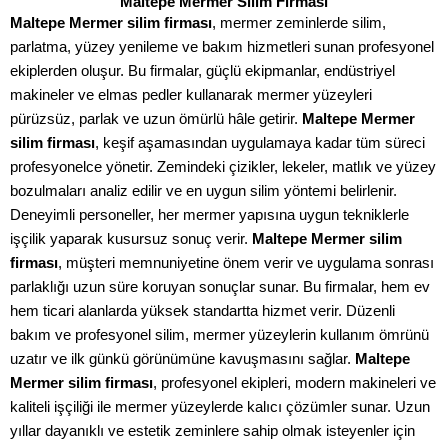
Maltepe Mermer Silim Firması
Maltepe Mermer silim firması
, mermer zeminlerde silim,
parlatma, yüzey yenileme ve bakım hizmetleri sunan profesyonel
ekiplerden oluşur. Bu firmalar, güçlü ekipmanlar, endüstriyel
makineler ve elmas pedler kullanarak mermer yüzeyleri
pürüzsüz, parlak ve uzun ömürlü hâle getirir.
Maltepe Mermer
silim firması
, keşif aşamasından uygulamaya kadar tüm süreci
profesyonelce yönetir. Zemindeki çizikler, lekeler, matlık ve yüzey
bozulmaları analiz edilir ve en uygun silim yöntemi belirlenir.
Deneyimli personeller, her mermer yapısına uygun tekniklerle
işçilik yaparak kusursuz sonuç verir.
Maltepe Mermer silim
firması
, müşteri memnuniyetine önem verir ve uygulama sonrası
parlaklığı uzun süre koruyan sonuçlar sunar. Bu firmalar, hem ev
hem ticari alanlarda yüksek standartta hizmet verir. Düzenli
bakım ve profesyonel silim, mermer yüzeylerin kullanım ömrünü
uzatır ve ilk günkü görünümüne kavuşmasını sağlar.
Maltepe
Mermer silim firması
, profesyonel ekipleri, modern makineleri ve
kaliteli işçiliği ile mermer yüzeylerde kalıcı çözümler sunar. Uzun
yıllar dayanıklı ve estetik zeminlere sahip olmak isteyenler için