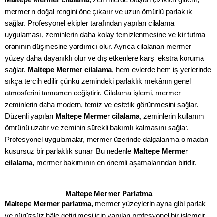
mermerin doğal rengini öne çıkarır ve uzun ömürlü parlaklık
sağlar. Profesyonel ekipler tarafından yapılan cilalama
uygulaması, zeminlerin daha kolay temizlenmesine ve kir tutma
oranının düşmesine yardımcı olur. Ayrıca cilalanan mermer
yüzey daha dayanıklı olur ve dış etkenlere karşı ekstra koruma
sağlar.
Maltepe Mermer cilalama
, hem evlerde hem iş yerlerinde
sıkça tercih edilir çünkü zemindeki parlaklık mekânın genel
atmosferini tamamen değiştirir. Cilalama işlemi, mermer
zeminlerin daha modern, temiz ve estetik görünmesini sağlar.
Düzenli yapılan
Maltepe Mermer cilalama
, zeminlerin kullanım
ömrünü uzatır ve zeminin sürekli bakımlı kalmasını sağlar.
Profesyonel uygulamalar, mermer üzerinde dalgalanma olmadan
kusursuz bir parlaklık sunar. Bu nedenle
Maltepe Mermer
cilalama
, mermer bakımının en önemli aşamalarından biridir.
Maltepe Mermer Parlatma
Maltepe Mermer parlatma
, mermer yüzeylerin ayna gibi parlak
ve pürüzsüz hâle getirilmesi için yapılan profesyonel bir işlemdir.