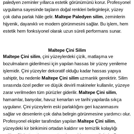
paledyen zeminler yıllarca estetik görünümünü korur. Profesyonel
uygulama sayesinde taşların doğal renkleri belirginleşir, yüzey
çok daha parlak hâle gelir.
Maltepe Paledyen silim
, zeminlerin
hijyenik, dayanıklı ve modern görünmesini sağlar. Bu işlem, hem
estetik hem fonksiyonel olarak uzun süreli performans sunar.
Maltepe Çini Silim
Maltepe Çini silim
, çini yüzeylerdeki çizik, matlaşma ve
bozulmaların giderilmesi için yapılan hassas bir yüzey yenileme
işlemidir. Çini yüzeyler dekoratif olduğu kadar hassas yapıya
sahiptir, bu nedenle
Maltepe Çini silim
uzmanlık gerektirir. Silim
sırasında özel pedler ve düşük devirli makineler kullanılır, yüzeye
zarar verilmeden tüm pürüzler giderilir.
Maltepe Çini silim
,
hamamlar, banyolar, havuz kenarları ve tarihi yapılarda sıkça
uygulanır. Çini yüzeylerin eski parlaklığını geri kazanmasını
sağlar ve desenlerin çok daha belirgin görünmesine yardımcı olur.
Profesyonel ekipler tarafından yapılan
Maltepe Çini silim
,
yüzeydeki kir birikimini ortadan kaldırır ve temizlik kolaylığı